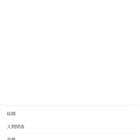
私は母に連れてってもらい人生で初めて霊視？占い？を受けまし
た。部活のメンバーと意思の疎通が上手くできず、精神的に辛く
悩んでいました…。 そのメンバーの性格を話していないのに何が
あったかを話しただけでりらなさん […]
予約フォームへ
完全予約制
お客様の声カテゴリー
自分
結婚
人間関係
恋愛