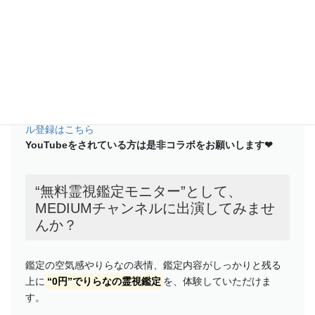
“鑑定士りらな”が鑑定の様子や日常に隠れている不思議をわ
かりやすくご紹介！チャンネル登録・高評価・通知登録を
お願いします。
ご質問・ご感想・リクエストは、YouTubeのコメント欄に
も書いていただけます。
【しゃべくり霊能者】MEDIUMチャンネ
ル登録はこちら
YouTubeをされている方は是非コラボをお願いします❤︎
“無料霊視鑑定モニター”として、
MEDIUMチャンネルに出演してみませ
んか？
鑑定の空気感やりらなの表情、鑑定内容がしっかりと残る
上に
“0円”でりらなの霊視鑑定
を、体験していただけま
す。