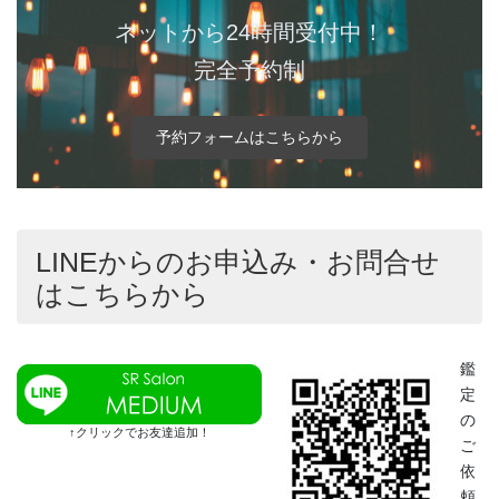
ネットから24時間受付中！
完全予約制
予約フォームはこちらから
LINEからのお申込み・お問合せ
はこちらから
鑑
定
の
↑クリックでお友達追加！
ご
依
頼